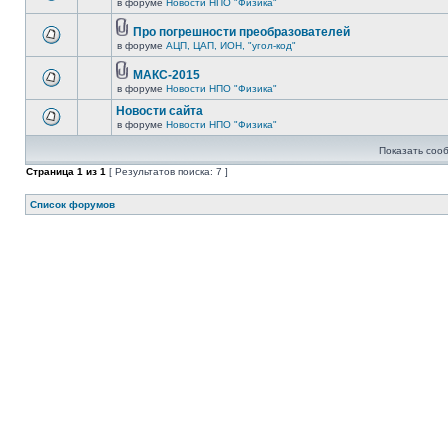
в форуме
Новости НПО "Физика"
Про погрешности преобразователей
в форуме
АЦП, ЦАП, ИОН, "угол-код"
МАКС-2015
в форуме
Новости НПО "Физика"
Новости сайта
в форуме
Новости НПО "Физика"
Показать соо
Страница
1
из
1
[ Результатов поиска: 7 ]
Список форумов