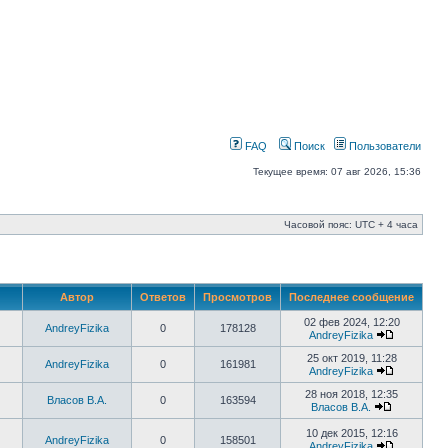
FAQ
Поиск
Пользователи
Текущее время: 07 авг 2026, 15:36
Часовой пояс: UTC + 4 часа
Автор
Ответов
Просмотров
Последнее сообщение
02 фев 2024, 12:20
AndreyFizika
0
178128
AndreyFizika
25 окт 2019, 11:28
AndreyFizika
0
161981
AndreyFizika
28 ноя 2018, 12:35
Власов В.А.
0
163594
Власов В.А.
10 дек 2015, 12:16
AndreyFizika
0
158501
AndreyFizika