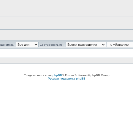
бщения за:
Сортировать по::
Создано на основе
phpBB
® Forum Software © phpBB Group
Русская поддержка phpBB