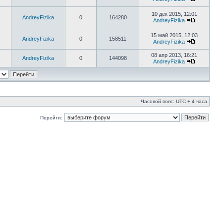
10 дек 2015, 12:01
AndreyFizika
0
164280
AndreyFizika
15 май 2015, 12:03
AndreyFizika
0
158511
AndreyFizika
08 апр 2013, 16:21
AndreyFizika
0
144098
AndreyFizika
Часовой пояс: UTC + 4 часа
Перейти: