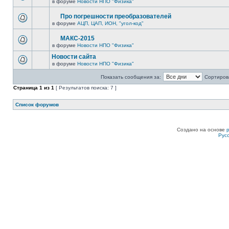
в форуме
Новости НПО "Физика"
Про погрешности преобразователей
в форуме
АЦП, ЦАП, ИОН, "угол-код"
МАКС-2015
в форуме
Новости НПО "Физика"
Новости сайта
в форуме
Новости НПО "Физика"
Показать сообщения за:
Сортирова
Страница
1
из
1
[ Результатов поиска: 7 ]
Список форумов
Создано на основе
Рус