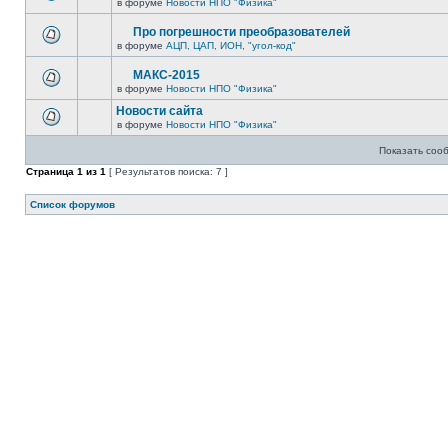
в форуме
Новости НПО "Физика"
Про погрешности преобразователей
в форуме
АЦП, ЦАП, ИОН, "угол-код"
МАКС-2015
в форуме
Новости НПО "Физика"
Новости сайта
в форуме
Новости НПО "Физика"
Показать соо
Страница
1
из
1
[ Результатов поиска: 7 ]
Список форумов