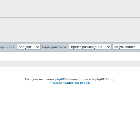
бщения за:
Сортировать по::
Создано на основе
phpBB
® Forum Software © phpBB Group
Русская поддержка phpBB