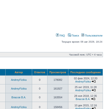
FAQ
Поиск
Пользователи
Текущее время: 06 авг 2026, 18:24
Часовой пояс: UTC + 4 часа
Автор
Ответов
Просмотров
Последнее сообщение
02 фев 2024, 12:20
AndreyFizika
0
178082
AndreyFizika
25 окт 2019, 11:28
AndreyFizika
0
161927
AndreyFizika
28 ноя 2018, 12:35
Власов В.А.
0
163554
Власов В.А.
10 дек 2015, 12:16
AndreyFizika
0
158456
AndreyFizika