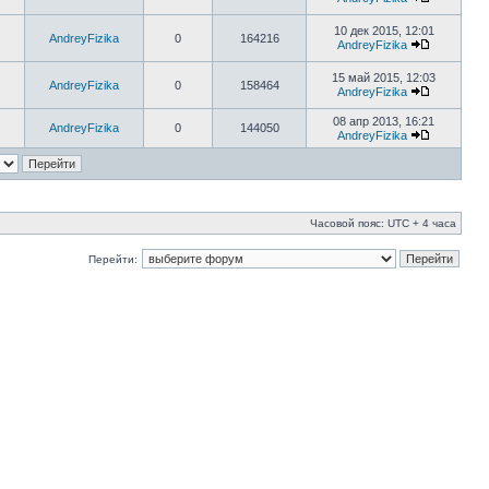
10 дек 2015, 12:01
AndreyFizika
0
164216
AndreyFizika
15 май 2015, 12:03
AndreyFizika
0
158464
AndreyFizika
08 апр 2013, 16:21
AndreyFizika
0
144050
AndreyFizika
Часовой пояс: UTC + 4 часа
Перейти: