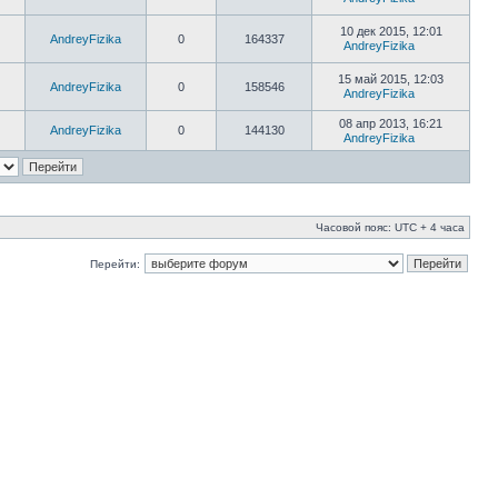
10 дек 2015, 12:01
AndreyFizika
0
164337
AndreyFizika
15 май 2015, 12:03
AndreyFizika
0
158546
AndreyFizika
08 апр 2013, 16:21
AndreyFizika
0
144130
AndreyFizika
Часовой пояс: UTC + 4 часа
Перейти: