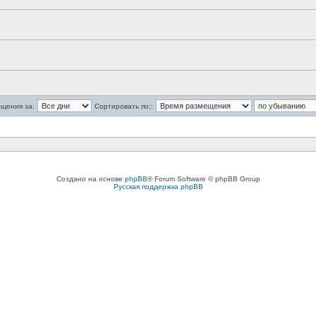
бщения за:
Сортировать по::
Создано на основе
phpBB
® Forum Software © phpBB Group
Русская поддержка phpBB