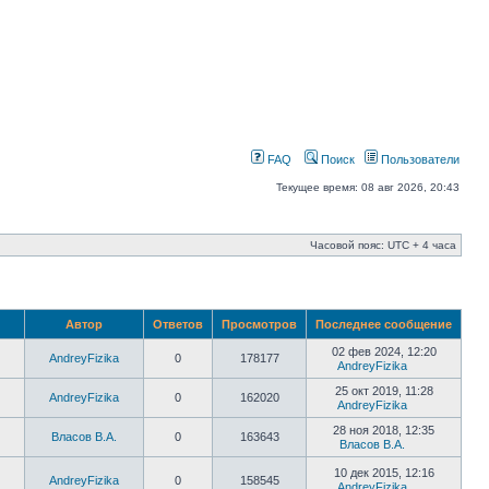
FAQ
Поиск
Пользователи
Текущее время: 08 авг 2026, 20:43
Часовой пояс: UTC + 4 часа
Автор
Ответов
Просмотров
Последнее сообщение
02 фев 2024, 12:20
AndreyFizika
0
178177
AndreyFizika
25 окт 2019, 11:28
AndreyFizika
0
162020
AndreyFizika
28 ноя 2018, 12:35
Власов В.А.
0
163643
Власов В.А.
10 дек 2015, 12:16
AndreyFizika
0
158545
AndreyFizika