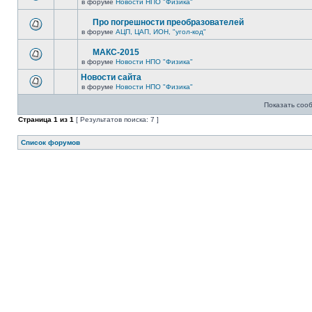
в форуме
Новости НПО "Физика"
Про погрешности преобразователей
в форуме
АЦП, ЦАП, ИОН, "угол-код"
МАКС-2015
в форуме
Новости НПО "Физика"
Новости сайта
в форуме
Новости НПО "Физика"
Показать соо
Страница
1
из
1
[ Результатов поиска: 7 ]
Список форумов