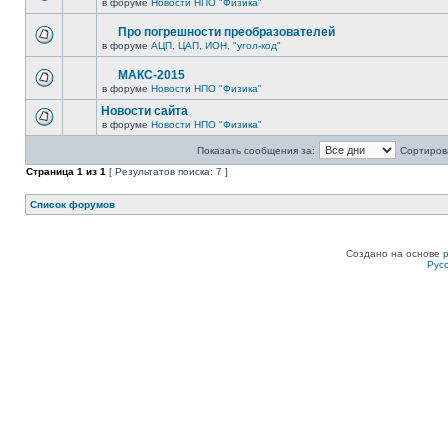
в форуме
Новости НПО "Физика"
Про погрешности преобразователей
в форуме
АЦП, ЦАП, ИОН, "угол-код"
МАКС-2015
в форуме
Новости НПО "Физика"
Новости сайта
в форуме
Новости НПО "Физика"
Показать сообщения за:
Сортирова
Страница
1
из
1
[ Результатов поиска: 7 ]
Список форумов
Создано на основе
Рус