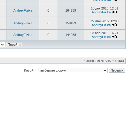
10 дек 2015, 12:01
AndreyFizika
0
164259
AndreyFizika
15 май 2015, 12:03
AndreyFizika
0
158499
AndreyFizika
08 апр 2013, 16:21
AndreyFizika
0
144088
AndreyFizika
Часовой пояс: UTC + 4 часа
Перейти: