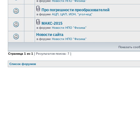
в форуме
Новости НПО "Физика"
Про погрешности преобразователей
в форуме
АЦП, ЦАП, ИОН, "угол-код"
МАКС-2015
в форуме
Новости НПО "Физика"
Новости сайта
в форуме
Новости НПО "Физика"
Показать соо
Страница
1
из
1
[ Результатов поиска: 7 ]
Список форумов