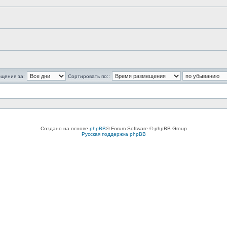
бщения за:
Сортировать по::
Создано на основе
phpBB
® Forum Software © phpBB Group
Русская поддержка phpBB