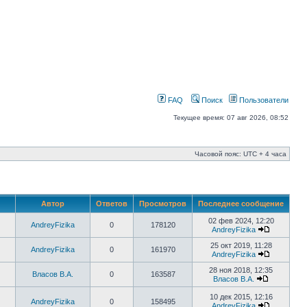
FAQ
Поиск
Пользователи
Текущее время: 07 авг 2026, 08:52
Часовой пояс: UTC + 4 часа
Автор
Ответов
Просмотров
Последнее сообщение
02 фев 2024, 12:20
AndreyFizika
0
178120
AndreyFizika
25 окт 2019, 11:28
AndreyFizika
0
161970
AndreyFizika
28 ноя 2018, 12:35
Власов В.А.
0
163587
Власов В.А.
10 дек 2015, 12:16
AndreyFizika
0
158495
AndreyFizika