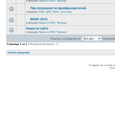
в форуме
Новости НПО "Физика"
Про погрешности преобразователей
в форуме
АЦП, ЦАП, ИОН, "угол-код"
МАКС-2015
в форуме
Новости НПО "Физика"
Новости сайта
в форуме
Новости НПО "Физика"
Показать сообщения за:
Сортирова
Страница
1
из
1
[ Результатов поиска: 7 ]
Список форумов
Создано на основе
Рус