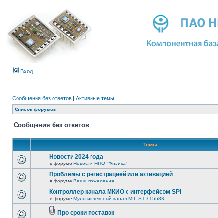
Вход
Сообщения без ответов
|
Активные темы
Список форумов
Сообщения без ответов
Темы
Новости 2024 года
в форуме
Новости НПО "Физика"
Проблемы с регистрацией или активацией
в форуме
Ваши пожелания
Контроллер канала МКИО с интерфейсом SPI
в форуме
Мультиплексный канал MIL-STD-1553B
Про сроки поставок