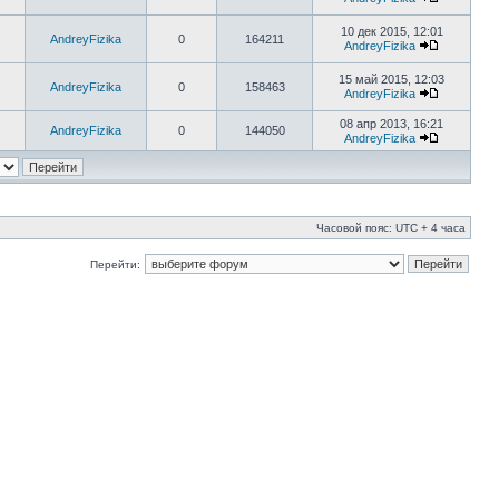
10 дек 2015, 12:01
AndreyFizika
0
164211
AndreyFizika
15 май 2015, 12:03
AndreyFizika
0
158463
AndreyFizika
08 апр 2013, 16:21
AndreyFizika
0
144050
AndreyFizika
Часовой пояс: UTC + 4 часа
Перейти: