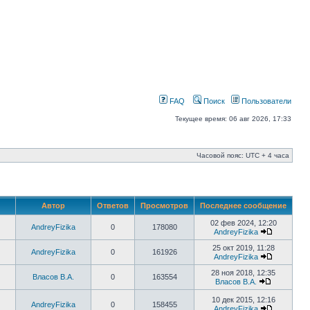
FAQ
Поиск
Пользователи
Текущее время: 06 авг 2026, 17:33
Часовой пояс: UTC + 4 часа
Автор
Ответов
Просмотров
Последнее сообщение
02 фев 2024, 12:20
AndreyFizika
0
178080
AndreyFizika
25 окт 2019, 11:28
AndreyFizika
0
161926
AndreyFizika
28 ноя 2018, 12:35
Власов В.А.
0
163554
Власов В.А.
10 дек 2015, 12:16
AndreyFizika
0
158455
AndreyFizika