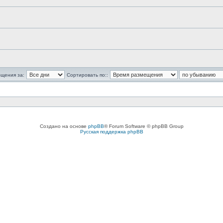
бщения за:
Сортировать по::
Создано на основе
phpBB
® Forum Software © phpBB Group
Русская поддержка phpBB