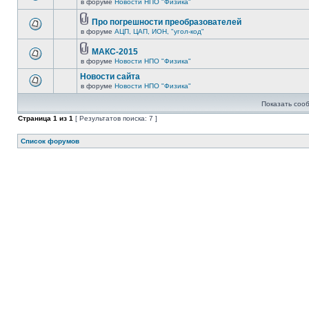
в форуме
Новости НПО "Физика"
Про погрешности преобразователей
в форуме
АЦП, ЦАП, ИОН, "угол-код"
МАКС-2015
в форуме
Новости НПО "Физика"
Новости сайта
в форуме
Новости НПО "Физика"
Показать соо
Страница
1
из
1
[ Результатов поиска: 7 ]
Список форумов