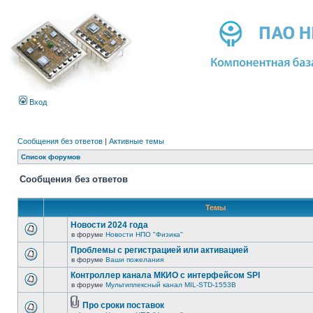
Вход
Сообщения без ответов
|
Активные темы
Список форумов
Сообщения без ответов
Темы
Новости 2024 года
в форуме
Новости НПО "Физика"
Проблемы с регистрацией или активацией
в форуме
Ваши пожелания
Контроллер канала МКИО с интерфейсом SPI
в форуме
Мультиплексный канал MIL-STD-1553B
Про сроки поставок