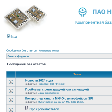
Вход
Сообщения без ответов
|
Активные темы
Список форумов
Сообщения без ответов
Темы
Новости 2024 года
в форуме
Новости НПО "Физика"
Проблемы с регистрацией или активацией
в форуме
Ваши пожелания
Контроллер канала МКИО с интерфейсом SPI
в форуме
Мультиплексный канал MIL-STD-1553B
Про сроки поставок