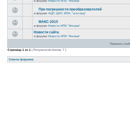
в форуме
Новости НПО "Физика"
Про погрешности преобразователей
в форуме
АЦП, ЦАП, ИОН, "угол-код"
МАКС-2015
в форуме
Новости НПО "Физика"
Новости сайта
в форуме
Новости НПО "Физика"
Показать соо
Страница
1
из
1
[ Результатов поиска: 7 ]
Список форумов