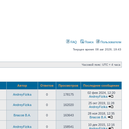
FAQ
Поиск
Пользователи
Текущее время: 08 авг 2026, 19:43
Часовой пояс: UTC + 4 часа
Автор
Ответов
Просмотров
Последнее сообщение
02 фев 2024, 12:20
AndreyFizika
0
178175
AndreyFizika
25 окт 2019, 11:28
AndreyFizika
0
162020
AndreyFizika
28 ноя 2018, 12:35
Власов В.А.
0
163643
Власов В.А.
10 дек 2015, 12:16
AndreyFizika
0
158541
AndreyFizika