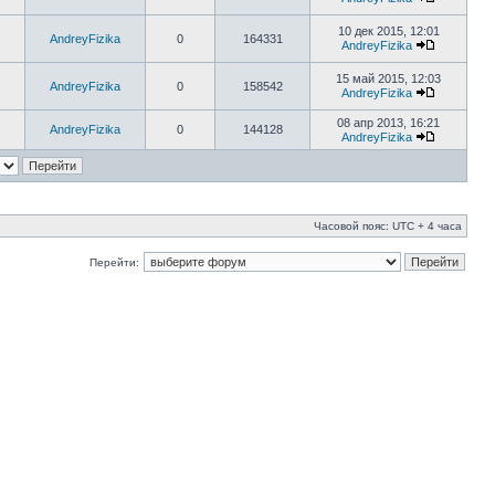
10 дек 2015, 12:01
AndreyFizika
0
164331
AndreyFizika
15 май 2015, 12:03
AndreyFizika
0
158542
AndreyFizika
08 апр 2013, 16:21
AndreyFizika
0
144128
AndreyFizika
Часовой пояс: UTC + 4 часа
Перейти: