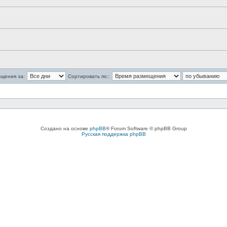
бщения за:
Сортировать по::
Создано на основе
phpBB
® Forum Software © phpBB Group
Русская поддержка phpBB