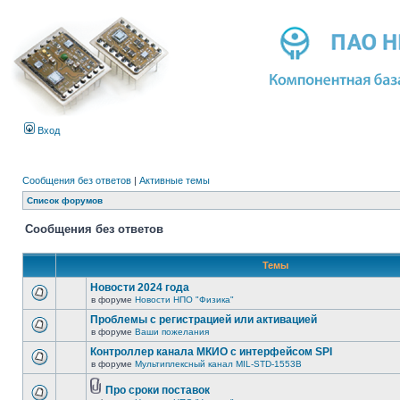
Вход
Сообщения без ответов
|
Активные темы
Список форумов
Сообщения без ответов
Темы
Новости 2024 года
в форуме
Новости НПО "Физика"
Проблемы с регистрацией или активацией
в форуме
Ваши пожелания
Контроллер канала МКИО с интерфейсом SPI
в форуме
Мультиплексный канал MIL-STD-1553B
Про сроки поставок