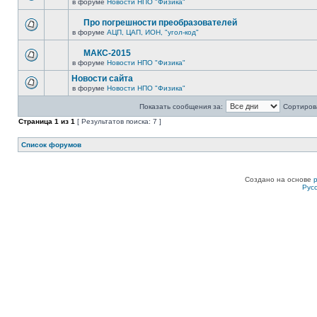
в форуме
Новости НПО "Физика"
Про погрешности преобразователей
в форуме
АЦП, ЦАП, ИОН, "угол-код"
МАКС-2015
в форуме
Новости НПО "Физика"
Новости сайта
в форуме
Новости НПО "Физика"
Показать сообщения за:
Сортирова
Страница
1
из
1
[ Результатов поиска: 7 ]
Список форумов
Создано на основе
Рус