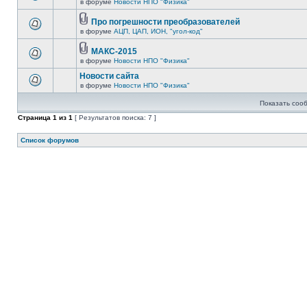
в форуме
Новости НПО "Физика"
Про погрешности преобразователей
в форуме
АЦП, ЦАП, ИОН, "угол-код"
МАКС-2015
в форуме
Новости НПО "Физика"
Новости сайта
в форуме
Новости НПО "Физика"
Показать соо
Страница
1
из
1
[ Результатов поиска: 7 ]
Список форумов