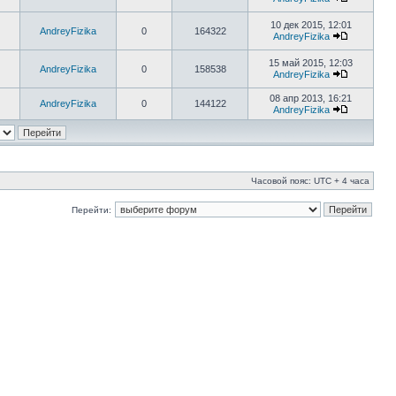
10 дек 2015, 12:01
AndreyFizika
0
164322
AndreyFizika
15 май 2015, 12:03
AndreyFizika
0
158538
AndreyFizika
08 апр 2013, 16:21
AndreyFizika
0
144122
AndreyFizika
Часовой пояс: UTC + 4 часа
Перейти: