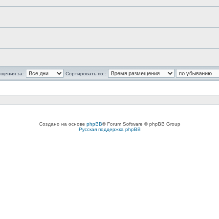
бщения за:
Сортировать по::
Создано на основе
phpBB
® Forum Software © phpBB Group
Русская поддержка phpBB