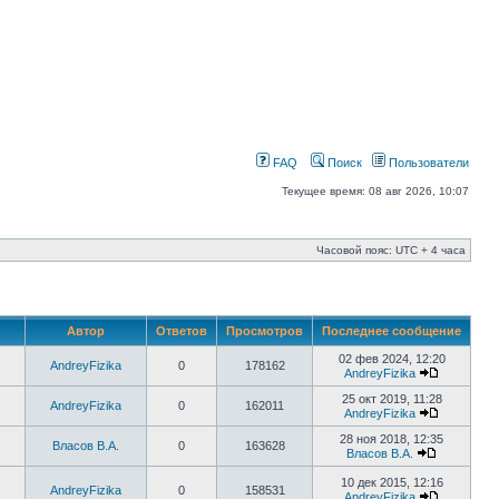
FAQ
Поиск
Пользователи
Текущее время: 08 авг 2026, 10:07
Часовой пояс: UTC + 4 часа
Автор
Ответов
Просмотров
Последнее сообщение
02 фев 2024, 12:20
AndreyFizika
0
178162
AndreyFizika
25 окт 2019, 11:28
AndreyFizika
0
162011
AndreyFizika
28 ноя 2018, 12:35
Власов В.А.
0
163628
Власов В.А.
10 дек 2015, 12:16
AndreyFizika
0
158531
AndreyFizika