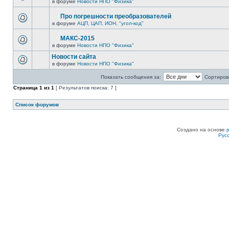
в форуме
Новости НПО "Физика"
Про погрешности преобразователей
в форуме
АЦП, ЦАП, ИОН, "угол-код"
МАКС-2015
в форуме
Новости НПО "Физика"
Новости сайта
в форуме
Новости НПО "Физика"
Показать сообщения за:
Сортирова
Страница
1
из
1
[ Результатов поиска: 7 ]
Список форумов
Создано на основе
Рус