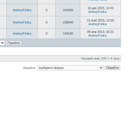
10 дек 2015, 12:01
AndreyFizika
0
164336
AndreyFizika
15 май 2015, 12:03
AndreyFizika
0
158546
AndreyFizika
08 апр 2013, 16:21
AndreyFizika
0
144130
AndreyFizika
Часовой пояс: UTC + 4 часа
Перейти: