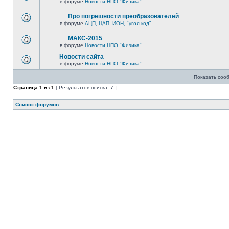
в форуме
Новости НПО "Физика"
Про погрешности преобразователей
в форуме
АЦП, ЦАП, ИОН, "угол-код"
МАКС-2015
в форуме
Новости НПО "Физика"
Новости сайта
в форуме
Новости НПО "Физика"
Показать соо
Страница
1
из
1
[ Результатов поиска: 7 ]
Список форумов