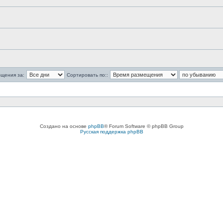
бщения за:
Сортировать по::
Создано на основе
phpBB
® Forum Software © phpBB Group
Русская поддержка phpBB