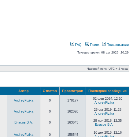
FAQ
Поиск
Пользователи
Текущее время: 08 авг 2026, 20:29
Часовой пояс: UTC + 4 часа
Автор
Ответов
Просмотров
Последнее сообщение
02 фев 2024, 12:20
AndreyFizika
0
178177
AndreyFizika
25 окт 2019, 11:28
AndreyFizika
0
162020
AndreyFizika
28 ноя 2018, 12:35
Власов В.А.
0
163643
Власов В.А.
10 дек 2015, 12:16
AndreyFizika
0
158545
AndreyFizika