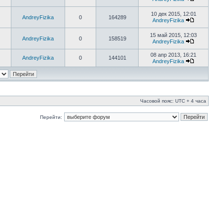
10 дек 2015, 12:01
AndreyFizika
0
164289
AndreyFizika
15 май 2015, 12:03
AndreyFizika
0
158519
AndreyFizika
08 апр 2013, 16:21
AndreyFizika
0
144101
AndreyFizika
Часовой пояс: UTC + 4 часа
Перейти: