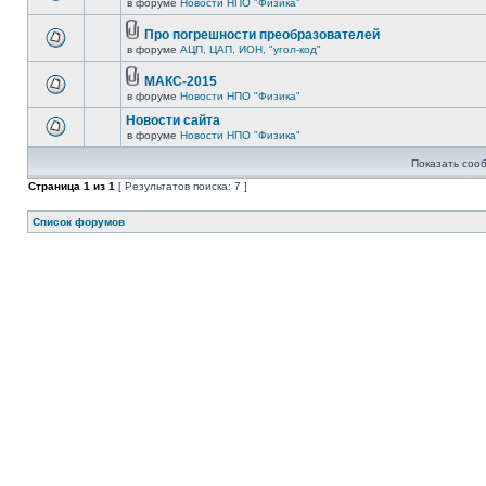
в форуме
Новости НПО "Физика"
Про погрешности преобразователей
в форуме
АЦП, ЦАП, ИОН, "угол-код"
МАКС-2015
в форуме
Новости НПО "Физика"
Новости сайта
в форуме
Новости НПО "Физика"
Показать соо
Страница
1
из
1
[ Результатов поиска: 7 ]
Список форумов