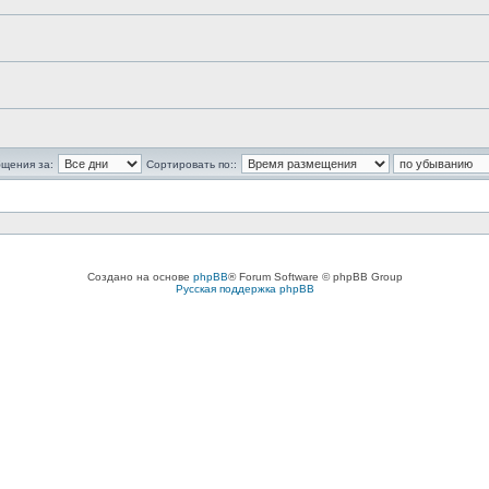
бщения за:
Сортировать по::
Создано на основе
phpBB
® Forum Software © phpBB Group
Русская поддержка phpBB