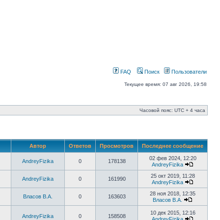
FAQ
Поиск
Пользователи
Текущее время: 07 авг 2026, 19:58
Часовой пояс: UTC + 4 часа
Автор
Ответов
Просмотров
Последнее сообщение
02 фев 2024, 12:20
AndreyFizika
0
178138
AndreyFizika
25 окт 2019, 11:28
AndreyFizika
0
161990
AndreyFizika
28 ноя 2018, 12:35
Власов В.А.
0
163603
Власов В.А.
10 дек 2015, 12:16
AndreyFizika
0
158508
AndreyFizika