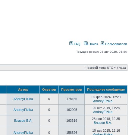
FAQ
Поиск
Пользователи
Текущее время: 08 авг 2026, 05:44
Часовой пояс: UTC + 4 часа
Автор
Ответов
Просмотров
Последнее сообщение
02 фев 2024, 12:20
AndreyFizika
0
178155
AndreyFizika
25 окт 2019, 11:28
AndreyFizika
0
162005
AndreyFizika
28 ноя 2018, 12:35
Власов В.А.
0
163619
Власов В.А.
10 дек 2015, 12:16
AndreyFizika
0
158526
AndreyFizika