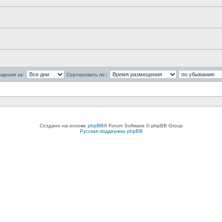
бщения за:
Сортировать по::
Создано на основе
phpBB
® Forum Software © phpBB Group
Русская поддержка phpBB