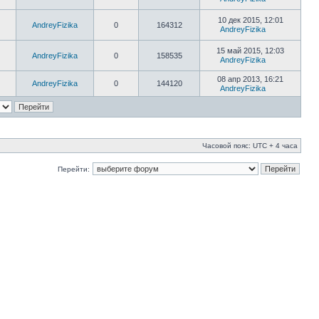
10 дек 2015, 12:01
AndreyFizika
0
164312
AndreyFizika
15 май 2015, 12:03
AndreyFizika
0
158535
AndreyFizika
08 апр 2013, 16:21
AndreyFizika
0
144120
AndreyFizika
Часовой пояс: UTC + 4 часа
Перейти: