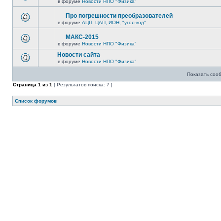
в форуме
Новости НПО "Физика"
Про погрешности преобразователей
в форуме
АЦП, ЦАП, ИОН, "угол-код"
МАКС-2015
в форуме
Новости НПО "Физика"
Новости сайта
в форуме
Новости НПО "Физика"
Показать соо
Страница
1
из
1
[ Результатов поиска: 7 ]
Список форумов