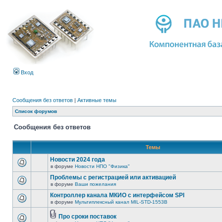
Вход
Сообщения без ответов
|
Активные темы
Список форумов
Сообщения без ответов
Темы
Новости 2024 года
в форуме
Новости НПО "Физика"
Проблемы с регистрацией или активацией
в форуме
Ваши пожелания
Контроллер канала МКИО с интерфейсом SPI
в форуме
Мультиплексный канал MIL-STD-1553B
Про сроки поставок