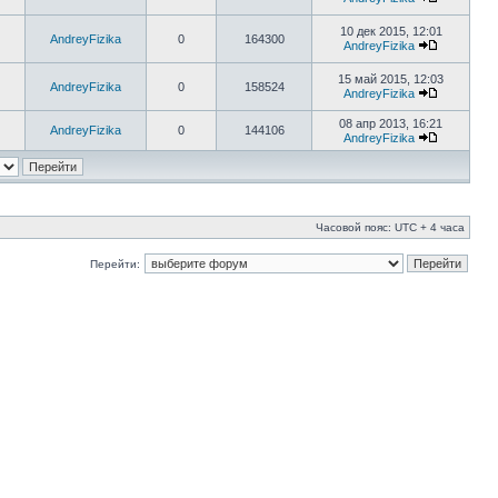
10 дек 2015, 12:01
AndreyFizika
0
164300
AndreyFizika
15 май 2015, 12:03
AndreyFizika
0
158524
AndreyFizika
08 апр 2013, 16:21
AndreyFizika
0
144106
AndreyFizika
Часовой пояс: UTC + 4 часа
Перейти: