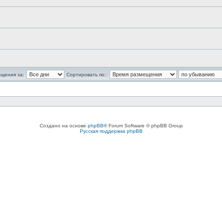
бщения за:
Сортировать по::
Создано на основе
phpBB
® Forum Software © phpBB Group
Русская поддержка phpBB