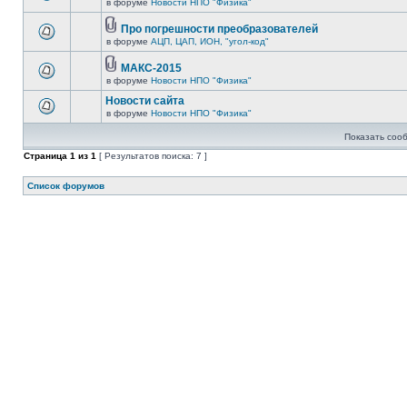
в форуме
Новости НПО "Физика"
Про погрешности преобразователей
в форуме
АЦП, ЦАП, ИОН, "угол-код"
МАКС-2015
в форуме
Новости НПО "Физика"
Новости сайта
в форуме
Новости НПО "Физика"
Показать соо
Страница
1
из
1
[ Результатов поиска: 7 ]
Список форумов