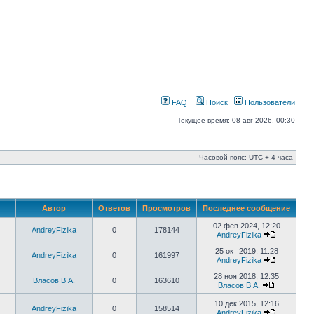
FAQ
Поиск
Пользователи
Текущее время: 08 авг 2026, 00:30
Часовой пояс: UTC + 4 часа
Автор
Ответов
Просмотров
Последнее сообщение
02 фев 2024, 12:20
AndreyFizika
0
178144
AndreyFizika
25 окт 2019, 11:28
AndreyFizika
0
161997
AndreyFizika
28 ноя 2018, 12:35
Власов В.А.
0
163610
Власов В.А.
10 дек 2015, 12:16
AndreyFizika
0
158514
AndreyFizika