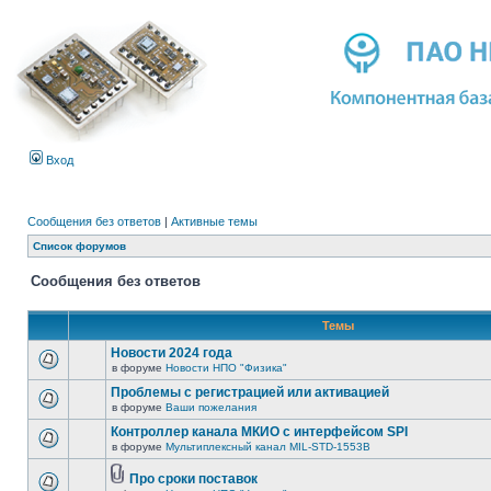
Вход
Сообщения без ответов
|
Активные темы
Список форумов
Сообщения без ответов
Темы
Новости 2024 года
в форуме
Новости НПО "Физика"
Проблемы с регистрацией или активацией
в форуме
Ваши пожелания
Контроллер канала МКИО с интерфейсом SPI
в форуме
Мультиплексный канал MIL-STD-1553B
Про сроки поставок