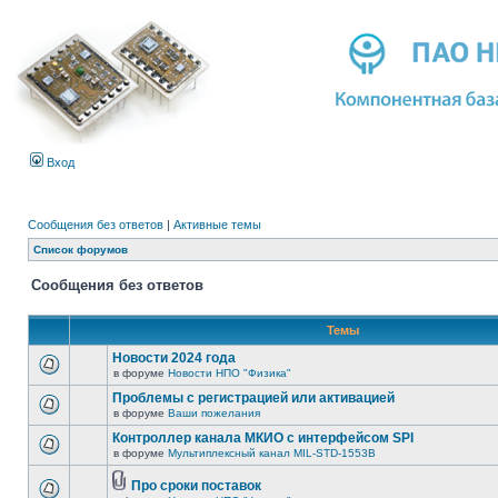
Вход
Сообщения без ответов
|
Активные темы
Список форумов
Сообщения без ответов
Темы
Новости 2024 года
в форуме
Новости НПО "Физика"
Проблемы с регистрацией или активацией
в форуме
Ваши пожелания
Контроллер канала МКИО с интерфейсом SPI
в форуме
Мультиплексный канал MIL-STD-1553B
Про сроки поставок