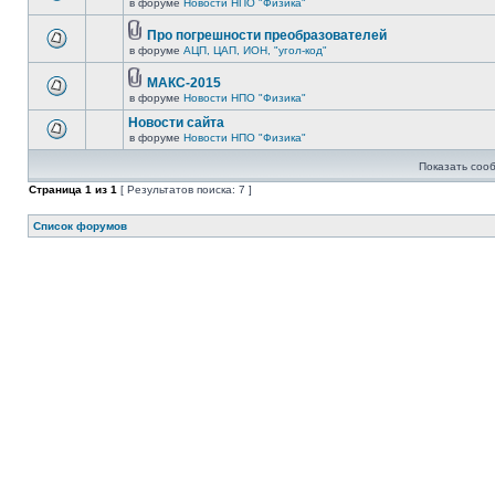
в форуме
Новости НПО "Физика"
Про погрешности преобразователей
в форуме
АЦП, ЦАП, ИОН, "угол-код"
МАКС-2015
в форуме
Новости НПО "Физика"
Новости сайта
в форуме
Новости НПО "Физика"
Показать соо
Страница
1
из
1
[ Результатов поиска: 7 ]
Список форумов