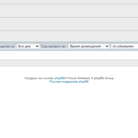
бщения за:
Сортировать по::
Создано на основе
phpBB
® Forum Software © phpBB Group
Русская поддержка phpBB