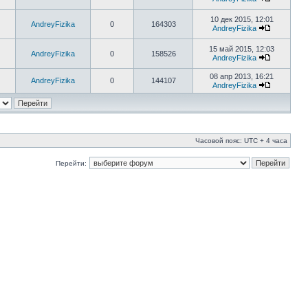
10 дек 2015, 12:01
AndreyFizika
0
164303
AndreyFizika
15 май 2015, 12:03
AndreyFizika
0
158526
AndreyFizika
08 апр 2013, 16:21
AndreyFizika
0
144107
AndreyFizika
Часовой пояс: UTC + 4 часа
Перейти: