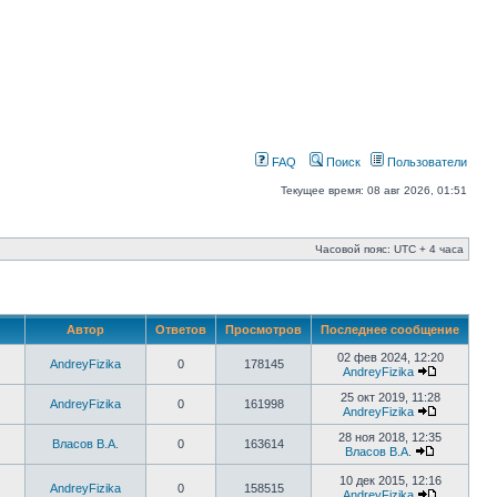
FAQ
Поиск
Пользователи
Текущее время: 08 авг 2026, 01:51
Часовой пояс: UTC + 4 часа
Автор
Ответов
Просмотров
Последнее сообщение
02 фев 2024, 12:20
AndreyFizika
0
178145
AndreyFizika
25 окт 2019, 11:28
AndreyFizika
0
161998
AndreyFizika
28 ноя 2018, 12:35
Власов В.А.
0
163614
Власов В.А.
10 дек 2015, 12:16
AndreyFizika
0
158515
AndreyFizika