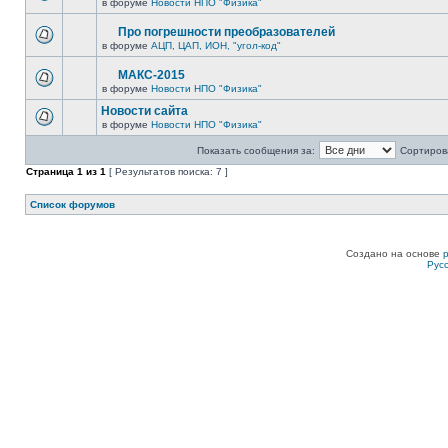
в форуме
Новости НПО "Физика"
Про погрешности преобразователей
в форуме
АЦП, ЦАП, ИОН, "угол-код"
МАКС-2015
в форуме
Новости НПО "Физика"
Новости сайта
в форуме
Новости НПО "Физика"
Показать сообщения за:
Сортирова
Страница
1
из
1
[ Результатов поиска: 7 ]
Список форумов
Создано на основе
Рус