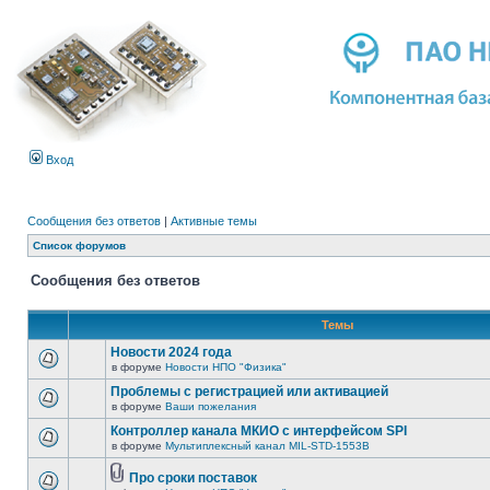
Вход
Сообщения без ответов
|
Активные темы
Список форумов
Сообщения без ответов
Темы
Новости 2024 года
в форуме
Новости НПО "Физика"
Проблемы с регистрацией или активацией
в форуме
Ваши пожелания
Контроллер канала МКИО с интерфейсом SPI
в форуме
Мультиплексный канал MIL-STD-1553B
Про сроки поставок