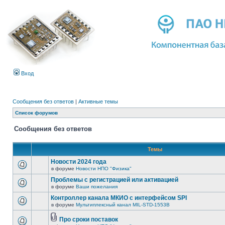
Вход
Сообщения без ответов
|
Активные темы
Список форумов
Сообщения без ответов
Темы
Новости 2024 года
в форуме
Новости НПО "Физика"
Проблемы с регистрацией или активацией
в форуме
Ваши пожелания
Контроллер канала МКИО с интерфейсом SPI
в форуме
Мультиплексный канал MIL-STD-1553B
Про сроки поставок