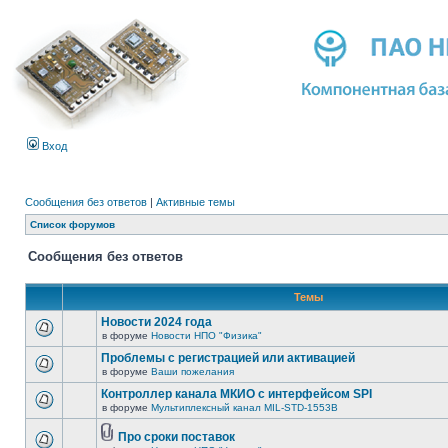
Вход
Сообщения без ответов
|
Активные темы
Список форумов
Сообщения без ответов
Темы
Новости 2024 года
в форуме
Новости НПО "Физика"
Проблемы с регистрацией или активацией
в форуме
Ваши пожелания
Контроллер канала МКИО с интерфейсом SPI
в форуме
Мультиплексный канал MIL-STD-1553B
Про сроки поставок