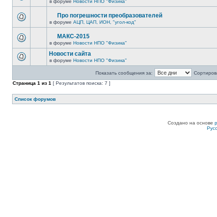
в форуме
Новости НПО "Физика"
Про погрешности преобразователей
в форуме
АЦП, ЦАП, ИОН, "угол-код"
МАКС-2015
в форуме
Новости НПО "Физика"
Новости сайта
в форуме
Новости НПО "Физика"
Показать сообщения за:
Сортирова
Страница
1
из
1
[ Результатов поиска: 7 ]
Список форумов
Создано на основе
Рус