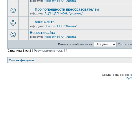
в форуме
Новости НПО "Физика"
Про погрешности преобразователей
в форуме
АЦП, ЦАП, ИОН, "угол-код"
МАКС-2015
в форуме
Новости НПО "Физика"
Новости сайта
в форуме
Новости НПО "Физика"
Показать сообщения за:
Сортирова
Страница
1
из
1
[ Результатов поиска: 7 ]
Список форумов
Создано на основе
Рус