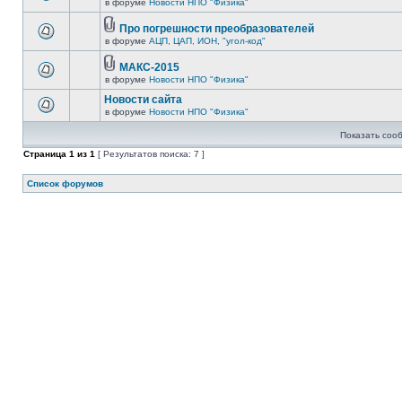
в форуме
Новости НПО "Физика"
Про погрешности преобразователей
в форуме
АЦП, ЦАП, ИОН, "угол-код"
МАКС-2015
в форуме
Новости НПО "Физика"
Новости сайта
в форуме
Новости НПО "Физика"
Показать соо
Страница
1
из
1
[ Результатов поиска: 7 ]
Список форумов