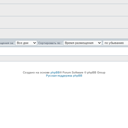
бщения за:
Сортировать по::
Создано на основе
phpBB
® Forum Software © phpBB Group
Русская поддержка phpBB