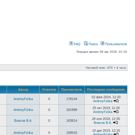
FAQ
Поиск
Пользователи
Текущее время: 08 авг 2026, 01:19
Часовой пояс: UTC + 4 часа
Автор
Ответов
Просмотров
Последнее сообщение
02 фев 2024, 12:20
AndreyFizika
0
178144
AndreyFizika
25 окт 2019, 11:28
AndreyFizika
0
161998
AndreyFizika
28 ноя 2018, 12:35
Власов В.А.
0
163614
Власов В.А.
10 дек 2015, 12:16
AndreyFizika
0
158515
AndreyFizika