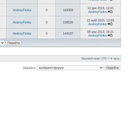
10 дек 2015, 12:01
AndreyFizika
0
164303
AndreyFizika
15 май 2015, 12:03
AndreyFizika
0
158526
AndreyFizika
08 апр 2013, 16:21
AndreyFizika
0
144107
AndreyFizika
Часовой пояс: UTC + 4 часа
Перейти: