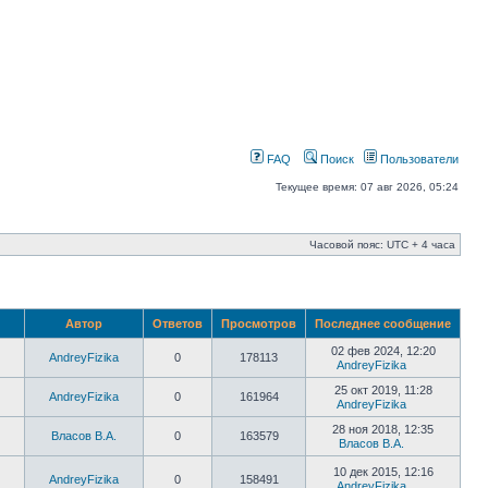
FAQ
Поиск
Пользователи
Текущее время: 07 авг 2026, 05:24
Часовой пояс: UTC + 4 часа
Автор
Ответов
Просмотров
Последнее сообщение
02 фев 2024, 12:20
AndreyFizika
0
178113
AndreyFizika
25 окт 2019, 11:28
AndreyFizika
0
161964
AndreyFizika
28 ноя 2018, 12:35
Власов В.А.
0
163579
Власов В.А.
10 дек 2015, 12:16
AndreyFizika
0
158491
AndreyFizika