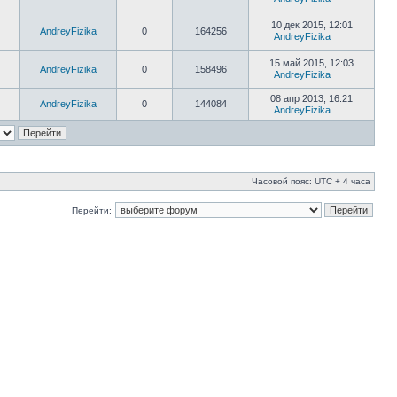
10 дек 2015, 12:01
AndreyFizika
0
164256
AndreyFizika
15 май 2015, 12:03
AndreyFizika
0
158496
AndreyFizika
08 апр 2013, 16:21
AndreyFizika
0
144084
AndreyFizika
Часовой пояс: UTC + 4 часа
Перейти: