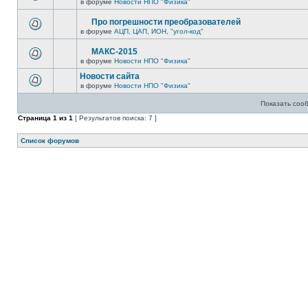
в форуме
Новости НПО "Физика"
Про погрешности преобразователей
в форуме
АЦП, ЦАП, ИОН, "угол-код"
МАКС-2015
в форуме
Новости НПО "Физика"
Новости сайта
в форуме
Новости НПО "Физика"
Показать соо
Страница
1
из
1
[ Результатов поиска: 7 ]
Список форумов