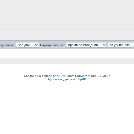
бщения за:
Сортировать по::
Создано на основе
phpBB
® Forum Software © phpBB Group
Русская поддержка phpBB