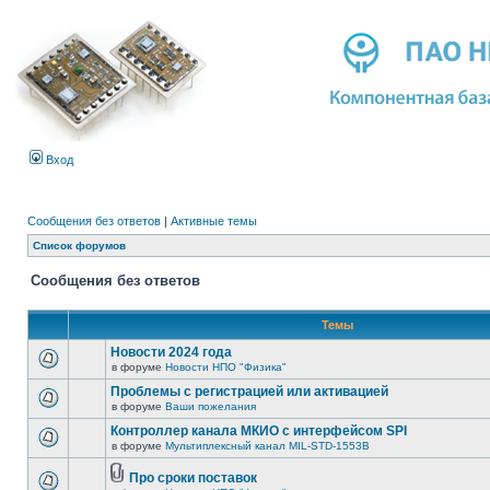
Вход
Сообщения без ответов
|
Активные темы
Список форумов
Сообщения без ответов
Темы
Новости 2024 года
в форуме
Новости НПО "Физика"
Проблемы с регистрацией или активацией
в форуме
Ваши пожелания
Контроллер канала МКИО с интерфейсом SPI
в форуме
Мультиплексный канал MIL-STD-1553B
Про сроки поставок