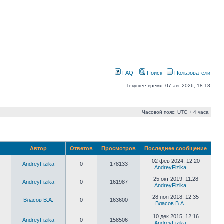
FAQ
Поиск
Пользователи
Текущее время: 07 авг 2026, 18:18
Часовой пояс: UTC + 4 часа
Автор
Ответов
Просмотров
Последнее сообщение
02 фев 2024, 12:20
AndreyFizika
0
178133
AndreyFizika
25 окт 2019, 11:28
AndreyFizika
0
161987
AndreyFizika
28 ноя 2018, 12:35
Власов В.А.
0
163600
Власов В.А.
10 дек 2015, 12:16
AndreyFizika
0
158506
AndreyFizika