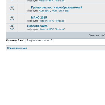
в форуме
Новости НПО "Физика"
Про погрешности преобразователей
в форуме
АЦП, ЦАП, ИОН, "угол-код"
МАКС-2015
в форуме
Новости НПО "Физика"
Новости сайта
в форуме
Новости НПО "Физика"
Показать соо
Страница
1
из
1
[ Результатов поиска: 7 ]
Список форумов