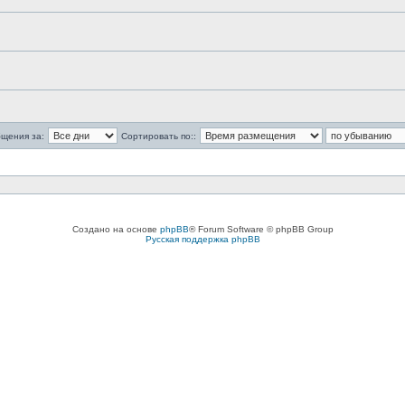
бщения за:
Сортировать по::
Создано на основе
phpBB
® Forum Software © phpBB Group
Русская поддержка phpBB