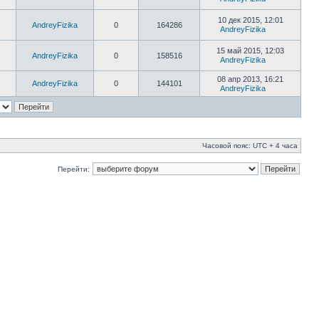
10 дек 2015, 12:01
AndreyFizika
0
164286
AndreyFizika
15 май 2015, 12:03
AndreyFizika
0
158516
AndreyFizika
08 апр 2013, 16:21
AndreyFizika
0
144101
AndreyFizika
Часовой пояс: UTC + 4 часа
Перейти: