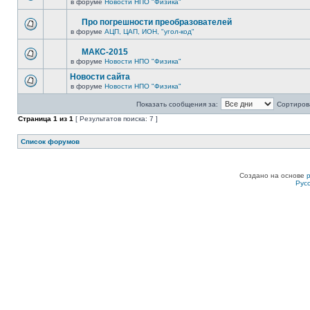
в форуме
Новости НПО "Физика"
Про погрешности преобразователей
в форуме
АЦП, ЦАП, ИОН, "угол-код"
МАКС-2015
в форуме
Новости НПО "Физика"
Новости сайта
в форуме
Новости НПО "Физика"
Показать сообщения за:
Сортирова
Страница
1
из
1
[ Результатов поиска: 7 ]
Список форумов
Создано на основе
Рус