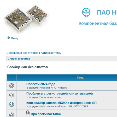
Вход
Сообщения без ответов
|
Активные темы
Список форумов
Сообщения без ответов
Темы
Новости 2024 года
в форуме
Новости НПО "Физика"
Проблемы с регистрацией или активацией
в форуме
Ваши пожелания
Контроллер канала МКИО с интерфейсом SPI
в форуме
Мультиплексный канал MIL-STD-1553B
Про сроки поставок