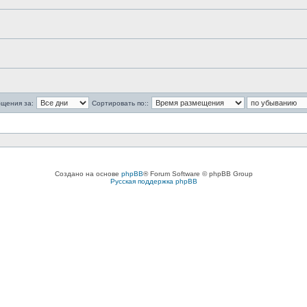
бщения за:
Сортировать по::
Создано на основе
phpBB
® Forum Software © phpBB Group
Русская поддержка phpBB