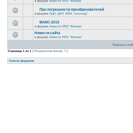
в форуме
Новости НПО "Физика"
Про погрешности преобразователей
в форуме
АЦП, ЦАП, ИОН, "угол-код"
МАКС-2015
в форуме
Новости НПО "Физика"
Новости сайта
в форуме
Новости НПО "Физика"
Показать соо
Страница
1
из
1
[ Результатов поиска: 7 ]
Список форумов