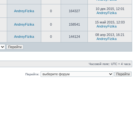
10 дек 2015, 12:01
AndreyFizika
0
164327
AndreyFizika
15 май 2015, 12:03
AndreyFizika
0
158541
AndreyFizika
08 апр 2013, 16:21
AndreyFizika
0
144124
AndreyFizika
Часовой пояс: UTC + 4 часа
Перейти: