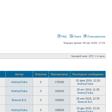
FAQ
Поиск
Пользователи
Текущее время: 08 авг 2026, 17:04
Часовой пояс: UTC + 4 часа
Автор
Ответов
Просмотров
Последнее сообщение
02 фев 2024, 12:20
AndreyFizika
0
178169
AndreyFizika
25 окт 2019, 11:28
AndreyFizika
0
162016
AndreyFizika
28 ноя 2018, 12:35
Власов В.А.
0
163632
Власов В.А.
10 дек 2015, 12:16
AndreyFizika
0
158536
AndreyFizika