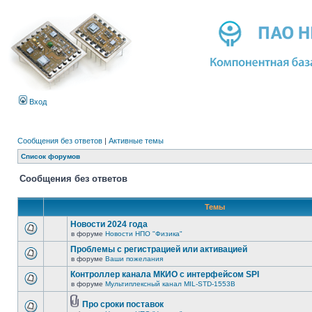
Вход
Сообщения без ответов
|
Активные темы
Список форумов
Сообщения без ответов
Темы
Новости 2024 года
в форуме
Новости НПО "Физика"
Проблемы с регистрацией или активацией
в форуме
Ваши пожелания
Контроллер канала МКИО с интерфейсом SPI
в форуме
Мультиплексный канал MIL-STD-1553B
Про сроки поставок