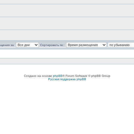
бщения за:
Сортировать по::
Создано на основе
phpBB
® Forum Software © phpBB Group
Русская поддержка phpBB