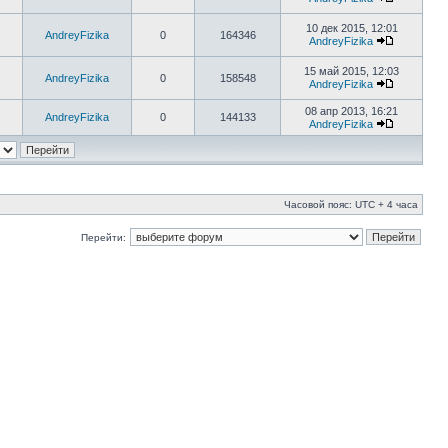
10 дек 2015, 12:01
AndreyFizika
0
164346
AndreyFizika
15 май 2015, 12:03
AndreyFizika
0
158548
AndreyFizika
08 апр 2013, 16:21
AndreyFizika
0
144133
AndreyFizika
Часовой пояс: UTC + 4 часа
Перейти: