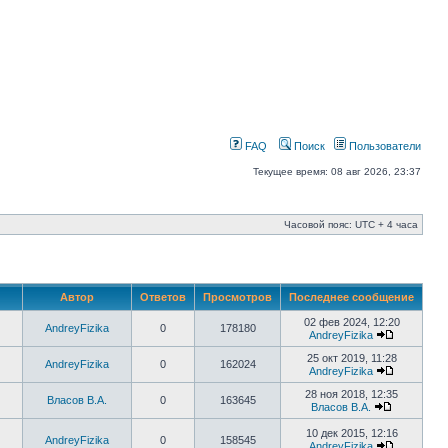
FAQ
Поиск
Пользователи
Текущее время: 08 авг 2026, 23:37
Часовой пояс: UTC + 4 часа
Автор
Ответов
Просмотров
Последнее сообщение
02 фев 2024, 12:20
AndreyFizika
0
178180
AndreyFizika
25 окт 2019, 11:28
AndreyFizika
0
162024
AndreyFizika
28 ноя 2018, 12:35
Власов В.А.
0
163645
Власов В.А.
10 дек 2015, 12:16
AndreyFizika
0
158545
AndreyFizika