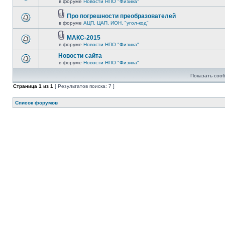
в форуме
Новости НПО "Физика"
Про погрешности преобразователей
в форуме
АЦП, ЦАП, ИОН, "угол-код"
МАКС-2015
в форуме
Новости НПО "Физика"
Новости сайта
в форуме
Новости НПО "Физика"
Показать соо
Страница
1
из
1
[ Результатов поиска: 7 ]
Список форумов