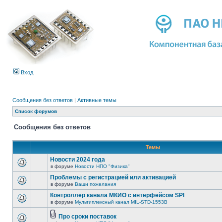
Вход
Сообщения без ответов
|
Активные темы
Список форумов
Сообщения без ответов
Темы
Новости 2024 года
в форуме
Новости НПО "Физика"
Проблемы с регистрацией или активацией
в форуме
Ваши пожелания
Контроллер канала МКИО с интерфейсом SPI
в форуме
Мультиплексный канал MIL-STD-1553B
Про сроки поставок