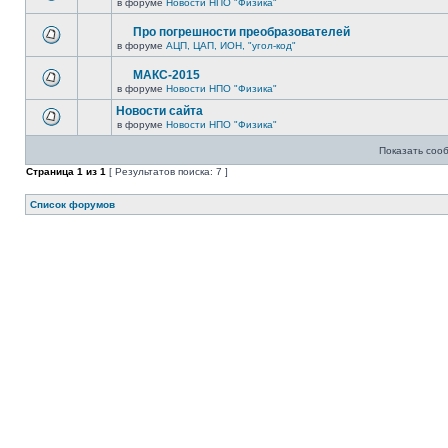
в форуме
Новости НПО "Физика"
Про погрешности преобразователей
в форуме
АЦП, ЦАП, ИОН, "угол-код"
МАКС-2015
в форуме
Новости НПО "Физика"
Новости сайта
в форуме
Новости НПО "Физика"
Показать соо
Страница
1
из
1
[ Результатов поиска: 7 ]
Список форумов