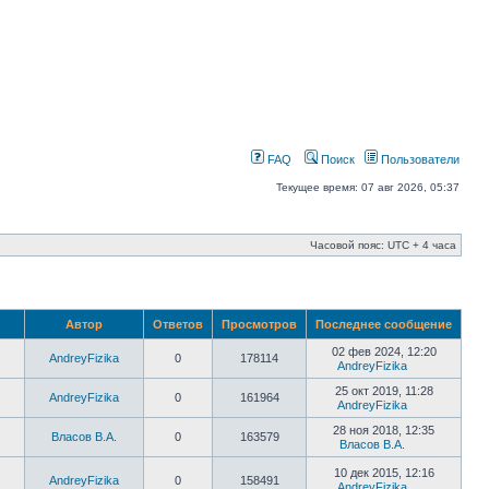
FAQ
Поиск
Пользователи
Текущее время: 07 авг 2026, 05:37
Часовой пояс: UTC + 4 часа
Автор
Ответов
Просмотров
Последнее сообщение
02 фев 2024, 12:20
AndreyFizika
0
178114
AndreyFizika
25 окт 2019, 11:28
AndreyFizika
0
161964
AndreyFizika
28 ноя 2018, 12:35
Власов В.А.
0
163579
Власов В.А.
10 дек 2015, 12:16
AndreyFizika
0
158491
AndreyFizika