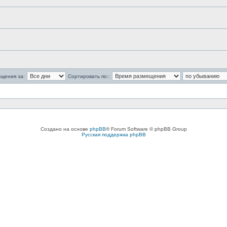
бщения за:
Сортировать по::
Создано на основе
phpBB
® Forum Software © phpBB Group
Русская поддержка phpBB