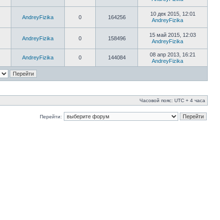
10 дек 2015, 12:01
AndreyFizika
0
164256
AndreyFizika
15 май 2015, 12:03
AndreyFizika
0
158496
AndreyFizika
08 апр 2013, 16:21
AndreyFizika
0
144084
AndreyFizika
Часовой пояс: UTC + 4 часа
Перейти: