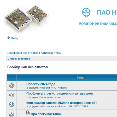
Вход
Сообщения без ответов
|
Активные темы
Список форумов
Сообщения без ответов
Темы
Новости 2024 года
в форуме
Новости НПО "Физика"
Проблемы с регистрацией или активацией
в форуме
Ваши пожелания
Контроллер канала МКИО с интерфейсом SPI
в форуме
Мультиплексный канал MIL-STD-1553B
Про сроки поставок