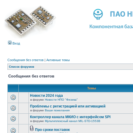
Вход
Сообщения без ответов
|
Активные темы
Список форумов
Сообщения без ответов
Темы
Новости 2024 года
в форуме
Новости НПО "Физика"
Проблемы с регистрацией или активацией
в форуме
Ваши пожелания
Контроллер канала МКИО с интерфейсом SPI
в форуме
Мультиплексный канал MIL-STD-1553B
Про сроки поставок