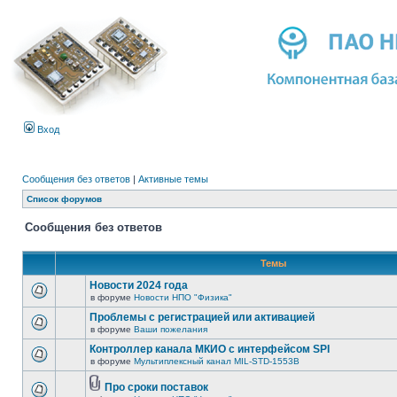
Вход
Сообщения без ответов
|
Активные темы
Список форумов
Сообщения без ответов
Темы
Новости 2024 года
в форуме
Новости НПО "Физика"
Проблемы с регистрацией или активацией
в форуме
Ваши пожелания
Контроллер канала МКИО с интерфейсом SPI
в форуме
Мультиплексный канал MIL-STD-1553B
Про сроки поставок