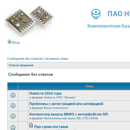
Вход
Сообщения без ответов
|
Активные темы
Список форумов
Сообщения без ответов
Темы
Новости 2024 года
в форуме
Новости НПО "Физика"
Проблемы с регистрацией или активацией
в форуме
Ваши пожелания
Контроллер канала МКИО с интерфейсом SPI
в форуме
Мультиплексный канал MIL-STD-1553B
Про сроки поставок