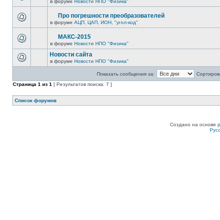
в форуме
Новости НПО "Физика"
Про погрешности преобразователей
в форуме
АЦП, ЦАП, ИОН, "угол-код"
МАКС-2015
в форуме
Новости НПО "Физика"
Новости сайта
в форуме
Новости НПО "Физика"
Показать сообщения за:
Сортирова
Страница
1
из
1
[ Результатов поиска: 7 ]
Список форумов
Создано на основе
Рус