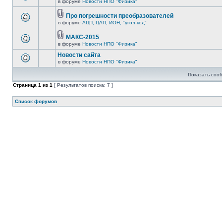
в форуме
Новости НПО "Физика"
Про погрешности преобразователей
в форуме
АЦП, ЦАП, ИОН, "угол-код"
МАКС-2015
в форуме
Новости НПО "Физика"
Новости сайта
в форуме
Новости НПО "Физика"
Показать соо
Страница
1
из
1
[ Результатов поиска: 7 ]
Список форумов