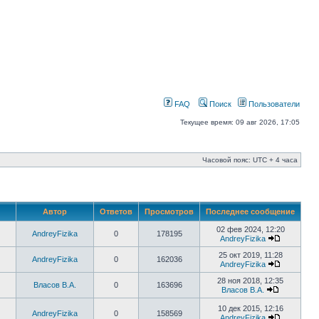
FAQ
Поиск
Пользователи
Текущее время: 09 авг 2026, 17:05
Часовой пояс: UTC + 4 часа
Автор
Ответов
Просмотров
Последнее сообщение
02 фев 2024, 12:20
AndreyFizika
0
178195
AndreyFizika
25 окт 2019, 11:28
AndreyFizika
0
162036
AndreyFizika
28 ноя 2018, 12:35
Власов В.А.
0
163696
Власов В.А.
10 дек 2015, 12:16
AndreyFizika
0
158569
AndreyFizika