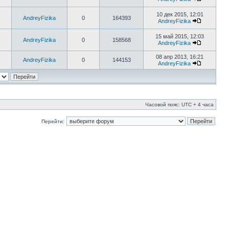
10 дек 2015, 12:01
AndreyFizika
0
164393
AndreyFizika
15 май 2015, 12:03
AndreyFizika
0
158568
AndreyFizika
08 апр 2013, 16:21
AndreyFizika
0
144153
AndreyFizika
Часовой пояс: UTC + 4 часа
Перейти: