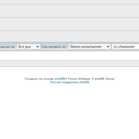
бщения за:
Сортировать по::
Создано на основе
phpBB
® Forum Software © phpBB Group
Русская поддержка phpBB