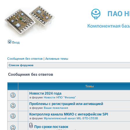
Вход
Сообщения без ответов
|
Активные темы
Список форумов
Сообщения без ответов
Темы
Новости 2024 года
в форуме
Новости НПО "Физика"
Проблемы с регистрацией или активацией
в форуме
Ваши пожелания
Контроллер канала МКИО с интерфейсом SPI
в форуме
Мультиплексный канал MIL-STD-1553B
Про сроки поставок