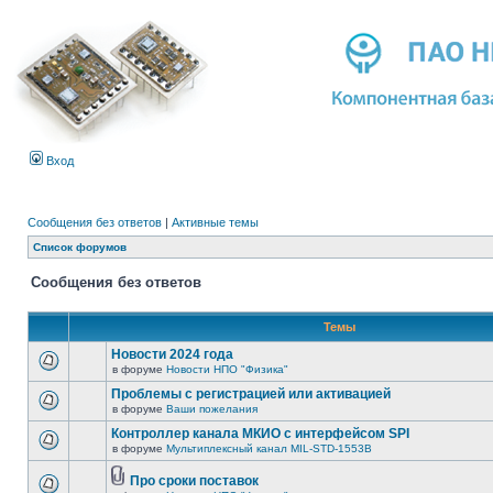
Вход
Сообщения без ответов
|
Активные темы
Список форумов
Сообщения без ответов
Темы
Новости 2024 года
в форуме
Новости НПО "Физика"
Проблемы с регистрацией или активацией
в форуме
Ваши пожелания
Контроллер канала МКИО с интерфейсом SPI
в форуме
Мультиплексный канал MIL-STD-1553B
Про сроки поставок