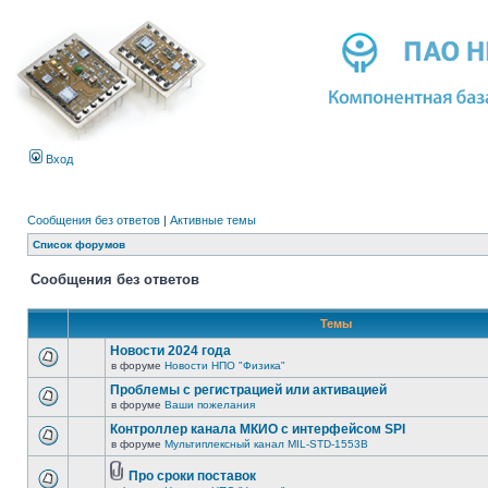
Вход
Сообщения без ответов
|
Активные темы
Список форумов
Сообщения без ответов
Темы
Новости 2024 года
в форуме
Новости НПО "Физика"
Проблемы с регистрацией или активацией
в форуме
Ваши пожелания
Контроллер канала МКИО с интерфейсом SPI
в форуме
Мультиплексный канал MIL-STD-1553B
Про сроки поставок